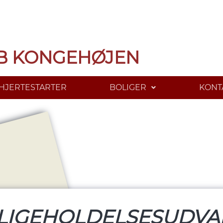
B KONGEHØJEN
HJERTESTARTER
BOLIGER
KONT
LIGEHOLDELSESUDVA