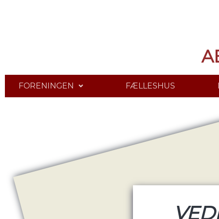
A
FORENINGEN
FÆLLESHUS
VED