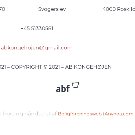
70
Svogerslev
4000 Roskil
+45 51330581
abkongehojen@gmail.com
2021 – COPYRIGHT © 2021 – AB KONGEHØJEN
 hosting håndteret af
(
Boligforeningsweb
Anyhoa.com