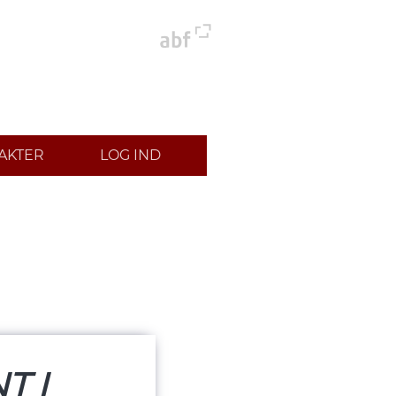
AKTER
LOG IND
T I