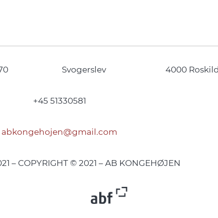
70
Svogerslev
4000 Roskil
+45 51330581
abkongehojen@gmail.com
2021 – COPYRIGHT © 2021 – AB KONGEHØJEN