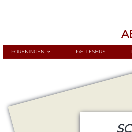
A
FORENINGEN
FÆLLESHUS
SC