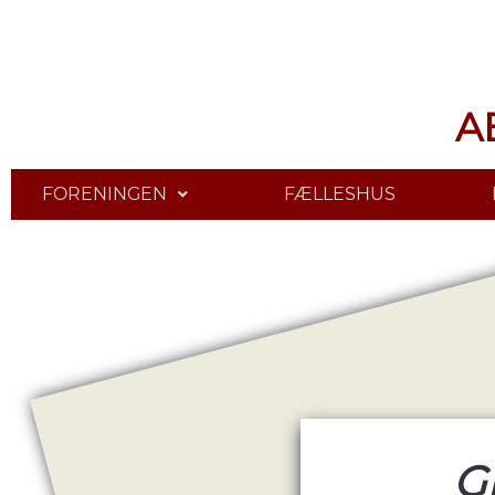
A
FORENINGEN
FÆLLESHUS
G