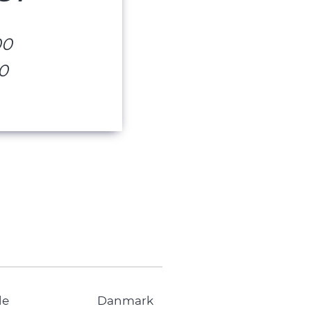
00
00
de
Danmark