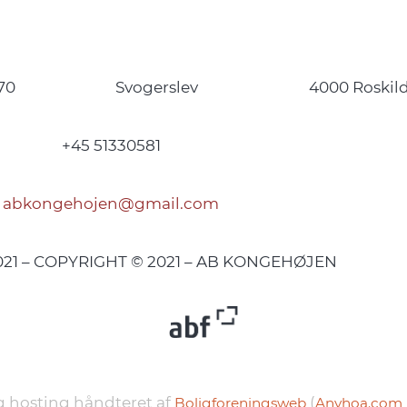
70
Svogerslev
4000 Roskil
+45 51330581
abkongehojen@gmail.com
2021 – COPYRIGHT © 2021 – AB KONGEHØJEN
 hosting håndteret af
(
Boligforeningsweb
Anyhoa.com