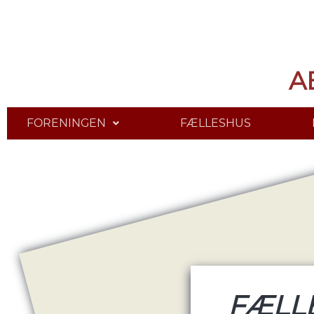
A
FORENINGEN
FÆLLESHUS
FÆLL