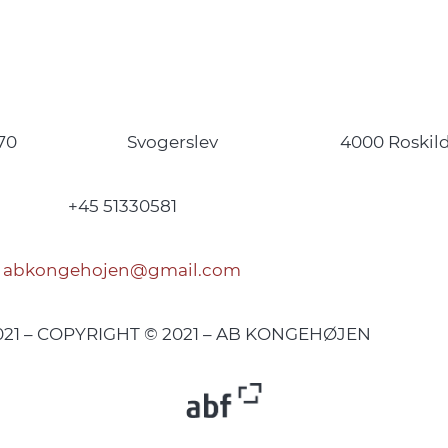
70
Svogerslev
4000 Roskil
+45 51330581
abkongehojen@gmail.com
2021 – COPYRIGHT © 2021 – AB KONGEHØJEN