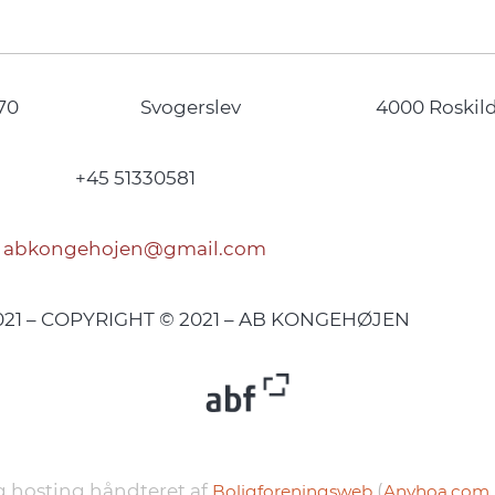
70
Svogerslev
4000 Roskil
+45 51330581
abkongehojen@gmail.com
2021 – COPYRIGHT © 2021 – AB KONGEHØJEN
 hosting håndteret af
(
Boligforeningsweb
Anyhoa.com