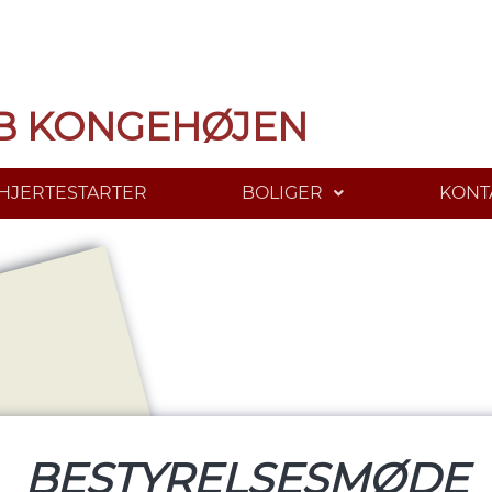
B KONGEHØJEN
HJERTESTARTER
BOLIGER
KONT
BESTYRELSESMØDE