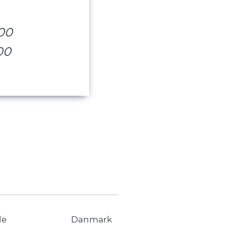
.00
00
de
Danmark