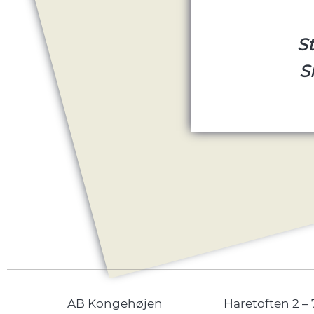
S
S
AB Kongehøjen
Haretoften 2 – 