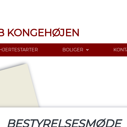
B KONGEHØJEN
HJERTESTARTER
BOLIGER
KONT
BESTYRELSESMØDE