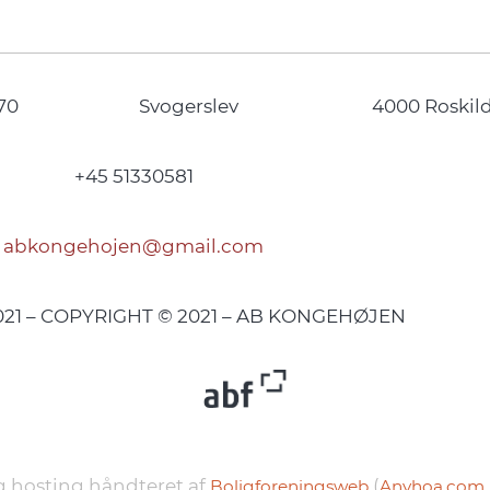
70
Svogerslev
4000 Roskil
+45 51330581
abkongehojen@gmail.com
2021 – COPYRIGHT © 2021 – AB KONGEHØJEN
 hosting håndteret af
(
Boligforeningsweb
Anyhoa.com