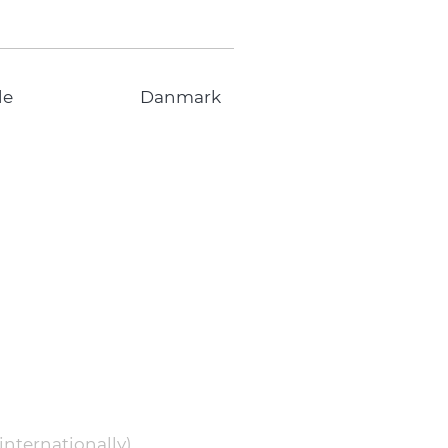
de
Danmark
internationally)